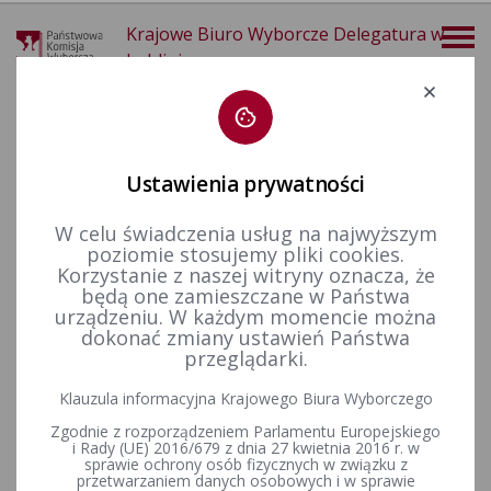
Krajowe Biuro Wyborcze Delegatura w
Lublinie
Deklaracja dostępności
Ustawienia prywatności
W celu świadczenia usług na najwyższym
poziomie stosujemy pliki cookies.
więcej
Korzystanie z naszej witryny oznacza, że
będą one zamieszczane w Państwa
Wybory i referenda
Wybory do Sejmu i do Senatu
Wybory uzupełniające do Senatu RP
Kadencja 2007-2011
urządzeniu. W każdym momencie można
Wybory uzupełniające Senat 2011 - okręg nr 37
dokonać zmiany ustawień Państwa
przeglądarki.
Klauzula informacyjna Krajowego Biura Wyborczego
Uchwała Państwowej Komisji Wyborczej z dnia 15 grudnia
Zgodnie z rozporządzeniem Parlamentu Europejskiego
2010 r. w sprawie powołania Okręgowej Komisji Wyborczej w
i Rady (UE) 2016/679 z dnia 27 kwietnia 2016 r. w
Pile w celu przeprowadzenia wyborów uzupełniających do
sprawie ochrony osób fizycznych w związku z
Senatu Rzeczypospolitej Polskiej zarządzonych na dzień 6
przetwarzaniem danych osobowych i w sprawie