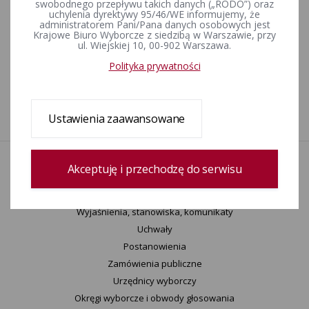
Obwieszczenie
swobodnego przepływu takich danych („RODO”) oraz
uchylenia dyrektywy 95/46/WE informujemy, że
administratorem Pani/Pana danych osobowych jest
Krajowe Biuro Wyborcze z siedzibą w Warszawie, przy
ul. Wiejskiej 10, 00-902 Warszawa.
Wykaz obwodów głosowania
Polityka prywatności
1
Ustawienia zaawansowane
Akceptuję i przechodzę do serwisu
Aktualności
Wydarzenia
Informacje
Wyjaśnienia, stanowiska, komunikaty
Uchwały
Postanowienia
Zamówienia publiczne
Urzędnicy wyborczy
Okręgi wyborcze i obwody głosowania