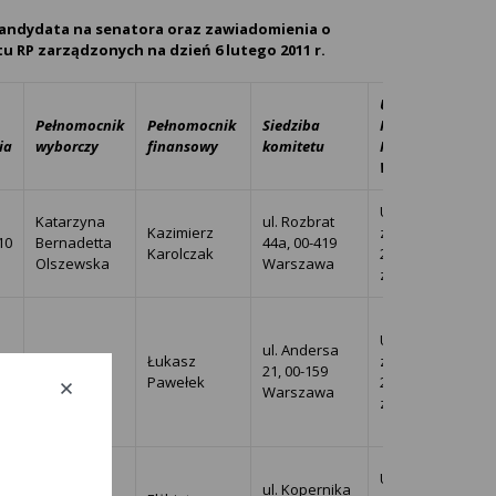
kandydata na senatora oraz zawiadomienia o
 RP zarządzonych na dzień 6 lutego 2011 r.
Uchwała
Pełnomocnik
Pełnomocnik
Siedziba
Państwowej
ia
wyborczy
finansowy
komitetu
Komisji
Wyborczej
Uchwała PKW
Katarzyna
ul. Rozbrat
Kazimierz
z dnia 2010-12-
10
Bernadetta
44a, 00-419
Karolczak
20 o przyjęciu
Olszewska
Warszawa
zawiadomienia
Uchwała PKW
ul. Andersa
Grzegorz
Łukasz
z dnia 2010-12-
10
21, 00-159
Wójtowicz
Pawełek
20 o przyjęciu
Warszawa
zawiadomienia
Uchwała PKW
Mariusz
ul. Kopernika