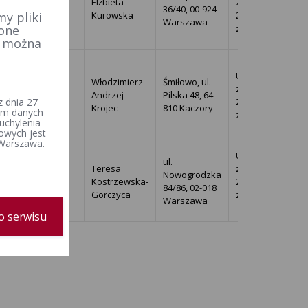
Elżbieta
z dnia 2010-12-
10
Władysław
36/40, 00-924
y pliki
Kurowska
20 o przyjęciu
Miętus
Warszawa
 one
zawiadomienia
e można
Uchwała PKW
Ryszard
Włodzimierz
Śmiłowo, ul.
z dnia 2010-12-
10
Waldemar
Andrzej
Pilska 48, 64-
 dnia 27
20 o przyjęciu
Kalinowski
Krojec
810 Kaczory
iem danych
zawiadomienia
uchylenia
owych jest
 Warszawa.
Uchwała PKW
ul.
Teresa
z dnia 2010-12-
Krzysztof
Nowogrodzka
10
Kostrzewska-
20 o przyjęciu
Sobolewski
84/86, 02-018
Gorczyca
zawiadomienia
Warszawa
o serwisu