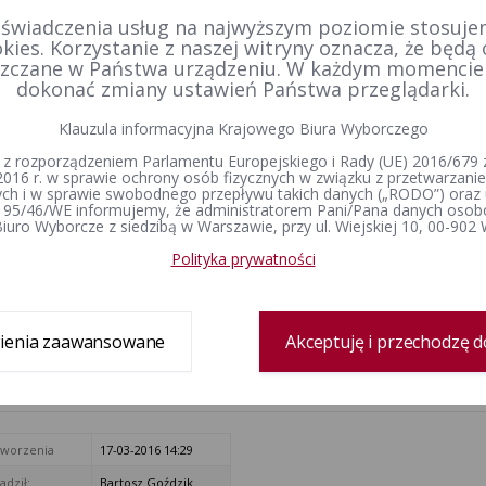
4-
Polskie
Stronnictwo
Ludowe
20-12-20
 świadczenia usług na najwyższym poziomie stosujem
Stronnictwo
Ludowe
(partia
kies. Korzystanie z naszej witryny oznacza, że będą
Ludowe
polityczna)
zczane w Państwa urządzeniu. W każdym momenci
dokonać zmiany ustawień Państwa przeglądarki.
Komitet
Wyborczy
Klauzula informacyjna Krajowego Biura Wyborczego
-
KWW Henryka
Wyborców
Grupa
4-
Tadeusza
20-12-20
 z rozporządzeniem Parlamentu Europejskiego i Rady (UE) 2016/679 z
Henryka
wyborców
Stokłosy
2016 r. w sprawie ochrony osób fizycznych w związku z przetwarzan
Tadeusza
h i w sprawie swobodnego przepływu takich danych („RODO”) oraz 
Stokłosy
 95/46/WE informujemy, że administratorem Pani/Pana danych osob
iuro Wyborcze z siedzibą w Warszawie, przy ul. Wiejskiej 10, 00-902
Komitet
Prawo i
Polityka prywatności
-
Wyborczy Prawo
KW Prawo i
Sprawiedliwość
4-
20-12-20
i
Sprawiedliwość
(partia
Sprawiedliwość
polityczna)
ienia zaawansowane
Akceptuję i przechodzę d
tr zmian
tworzenia
17-03-2016 14:29
dził:
Bartosz Goździk