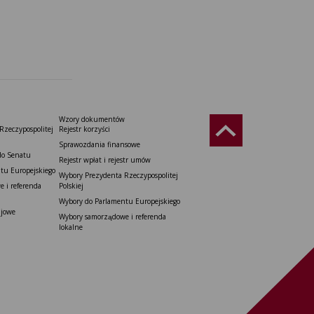
Wzory dokumentów
Rzeczypospolitej
Rejestr korzyści
Sprawozdania finansowe
do Senatu
Rejestr wpłat i rejestr umów
tu Europejskiego
Wybory Prezydenta Rzeczypospolitej
 i referenda
Polskiej
Wybory do Parlamentu Europejskiego
ajowe
Wybory samorządowe i referenda
lokalne