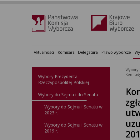
Aktualności
Komisarz
Delegatura
Prawo wyborcze
Wy
Wybory 
Wybory Prezydenta
Rzeczypospolitej Polskiej
Kom
Wybory do Sejmu i do Senatu
zgł
Wybory do Sejmu i Senatu w
utw
2023 r.
uzu
Wybory do Sejmu i Senatu w
2019 r.
201