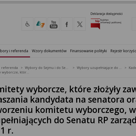
Deklaracja dostępności
bory i referenda
Wzory dokumentów
Finansowanie polityki
Rejestr korzyśc
i referenda
Wybory do Sejmu i do Senatu
Wybory uzupełniające do Senatu RP
Kade
Komitety wyborcze, które złożyły zawiadomienia o zamiarze zgłaszania kandydata na senatora oraz zawiadomienia o utworzeniu komitetu wyborczego, w wyborach uzupełniających do Senatu RP zarządzonych na dzień 6 lutego 2011 r.
itety wyborcze, które złożyły z
aszania kandydata na senatora o
orzeniu komitetu wyborczego, 
pełniających do Senatu RP zarząd
1 r.