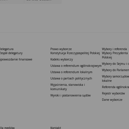
Delegatura
Prawo wyborcze
Wybory i referenda
Zespół delegatury
Konstytucja Rzeczypospolitej Polskiej​
Wybory Prezydenta 
Polskiej
Sprawozdanie finansowe
Kodeks wyborczy
Wybory do Sejmu i 
Ustawa o referendum ogólnokrajowym
Wybory do Parlamen
Ustawa o referendum lokalnym
Wybory samorządowe
Ustawa o partiach politycznych
lokalne
Wyjaśnienia, stanowiska i
Referenda ogólnokr
komunikaty
Rejestr wyborców
Wyroki i postanowienia sądów
Dane wyborcze
Dla mediów
Kontakt