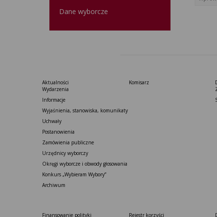
Dane wyborcze
Aktualności
Komisarz
Wydarzenia
Informacje
Wyjaśnienia, stanowiska, komunikaty
Uchwały
Postanowienia
Zamówienia publiczne
Urzędnicy wyborczy
Okręgi wyborcze i obwody głosowania
Konkurs „Wybieram Wybory”
Archiwum
Finansowanie polityki
Rejestr korzyści