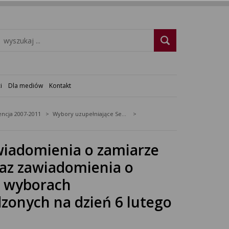
i
Dla mediów
Kontakt
ncja 2007-2011
Wybory uzupełniające Senat 2011 - okręg nr 37
awiadomienia o zamiarze
raz zawiadomienia o
w wyborach
zonych na dzień 6 lutego