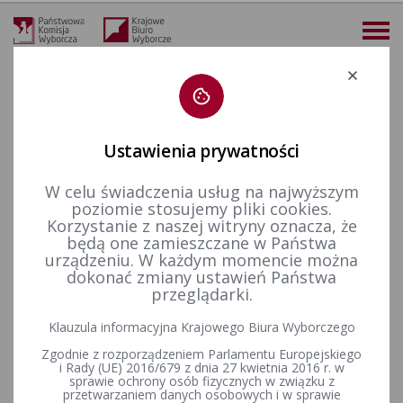
Deklaracja dostępności
Ustawienia prywatności
W celu świadczenia usług na najwyższym
więcej
poziomie stosujemy pliki cookies.
Korzystanie z naszej witryny oznacza, że
Wybory i referenda
Wybory do Sejmu i do Senatu
Wybory uzupełniające do Senatu RP
Kadencja 2007-2011
będą one zamieszczane w Państwa
Wybory uzupełniające Senat 2011 - okręg nr 37
Informacja z dnia 18 maja 2011 r. o wydatkach z budżetu państwa poniesionych na przygotowanie i przeprowadzenie wyborów uzupełniających do Senatu Rzeczypospolitej Polskiej w dniu 6 lutego 2011 r.
urządzeniu. W każdym momencie można
dokonać zmiany ustawień Państwa
Informacja z dnia 18 maja 2011
przeglądarki.
r. o wydatkach z budżetu
Klauzula informacyjna Krajowego Biura Wyborczego
państwa poniesionych na
Zgodnie z rozporządzeniem Parlamentu Europejskiego
i Rady (UE) 2016/679 z dnia 27 kwietnia 2016 r. w
przygotowanie i
sprawie ochrony osób fizycznych w związku z
przetwarzaniem danych osobowych i w sprawie