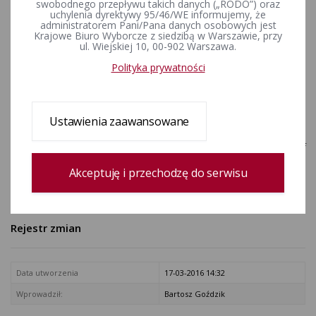
swobodnego przepływu takich danych („RODO”) oraz
przeprowadzenie wyborów
uchylenia dyrektywy 95/46/WE informujemy, że
administratorem Pani/Pana danych osobowych jest
uzupełniających do Senatu
Krajowe Biuro Wyborcze z siedzibą w Warszawie, przy
ul. Wiejskiej 10, 00-902 Warszawa.
Rzeczypospolitej Polskiej w
Polityka prywatności
dniu 6 lutego 2011 r.
ZAŁĄCZNIKI
Ustawienia zaawansowane
A_Jp_2_informacja_o_wydatkach_wyb._uzupel_senat_Pila_2011.pdf
[Informacja z dnia 18 maja 2011 r. o wydatkach z budżetu państwa
poniesionych na przygotowanie i przeprowadzenie wyborów
Akceptuję i przechodzę do serwisu
uzupełniających do Senatu Rzeczypospolitej Polskiej w dniu 6
lutego 2011 r.]
Rejestr zmian
Data utworzenia
17-03-2016 14:32
Wprowadził:
Bartosz Goździk