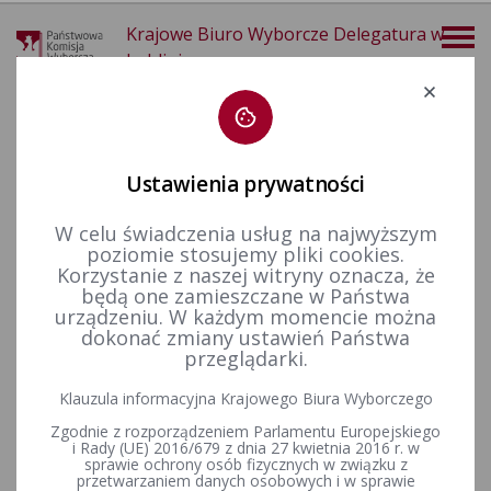
Krajowe Biuro Wyborcze Delegatura w
Lublinie
Deklaracja dostępności
Ustawienia prywatności
W celu świadczenia usług na najwyższym
poziomie stosujemy pliki cookies.
więcej
Korzystanie z naszej witryny oznacza, że
będą one zamieszczane w Państwa
Wybory i referenda
Wybory samorządowe i referenda lokalne
Wybory samorządowe w 2024 r.
urządzeniu. W każdym momencie można
dokonać zmiany ustawień Państwa
przeglądarki.
Wzór zgłoszenia indywidualnego do Obwodowej Komisji
Klauzula informacyjna Krajowego Biura Wyborczego
Wyborczej na wybory samorządowe 2024 r.
Zgodnie z rozporządzeniem Parlamentu Europejskiego
i Rady (UE) 2016/679 z dnia 27 kwietnia 2016 r. w
sprawie ochrony osób fizycznych w związku z
przetwarzaniem danych osobowych i w sprawie
Informacja Komisarzy Wyborczych w Lublinie I, II, III oraz IV w