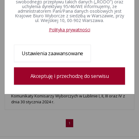
swobodnego przepływu takich danych („RODO”) oraz
związku z niedoborem kandydatów na członków
uchylenia dyrektywy 95/46/WE informujemy, że
terytorialnych komisji wyborczych oraz miejscu, dacie i
administratorem Pani/Pana danych osobowych jest
godzinie losowania kandydatów do składów tych komisji
Krajowe Biuro Wyborcze z siedzibą w Warszawie, przy
ul. Wiejskiej 10, 00-902 Warszawa.
Polityka prywatności
Komunikaty Komisarzy Wyborczych w Lublinie I, II, III oraz IV z
dnia 15 lutego 2024 r. o komitetach wyborczych utworzonych
w związku z wyborami do jednostek samorządu
terytorialnego zarządzonymi na dzień 7 kwietnia 2024 r.
Ustawienia zaawansowane
Informacja o zarejestrowanych komitetach w Delegaturze
Akceptuję i przechodzę do serwisu
Komunikaty Komisarzy Wyborczych w Lublinie I, II, III oraz IV z
dnia 30 stycznia 2024 r.
1