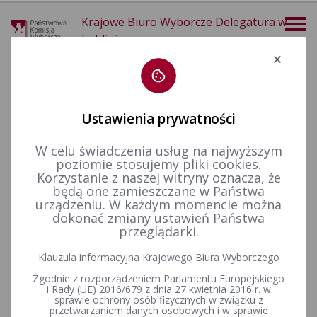
Krajowe Biuro Wyborcze Delegatura w
Lublinie
Deklaracja dostępności
Ustawienia prywatności
W celu świadczenia usług na najwyższym
poziomie stosujemy pliki cookies.
więcej
Korzystanie z naszej witryny oznacza, że
będą one zamieszczane w Państwa
Wybory i referenda
Wybory samorządowe i referenda lokalne
Wybory samorządowe w 2018&nbsp;r.
Komunikaty Komisarza Wyborczego
urządzeniu. W każdym momencie można
dokonać zmiany ustawień Państwa
przeglądarki.
Komunikat Komisarza Wyborczego w Lublinie I, Komisarza
Klauzula informacyjna Krajowego Biura Wyborczego
Wyborczego w Lublinie II, Komisarza Wyborczego w Lublinie III,
Zgodnie z rozporządzeniem Parlamentu Europejskiego
Komisarza Wyborczego w Lublinie IV z dnia 3 września 2018 r.
i Rady (UE) 2016/679 z dnia 27 kwietnia 2016 r. w
o komitetach wyborczych utworzonych w związku z wyborami
sprawie ochrony osób fizycznych w związku z
do rad gmin, rad powiatów i sejmików województw oraz
przetwarzaniem danych osobowych i w sprawie