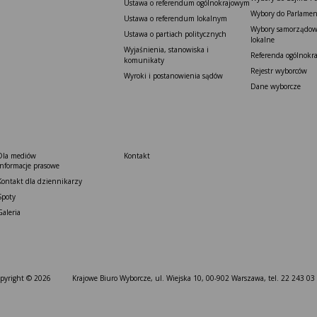
Ustawa o referendum ogólnokrajowym
Wybory do Parlamen
Ustawa o referendum lokalnym
Wybory samorządowe
Ustawa o partiach politycznych
lokalne
Wyjaśnienia, stanowiska i
Referenda ogólnokr
komunikaty
Rejestr wyborców
Wyroki i postanowienia sądów
Dane wyborcze
Dla mediów
Kontakt
Informacje prasowe
Kontakt dla dziennikarzy
Spoty
Galeria
pyright © 2026
Krajowe Biuro Wyborcze, ul. Wiejska 10, 00-902 Warszawa, tel. 22 243 03