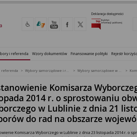
Deklaracja dostępności
a
bory i referenda
Wzory dokumentów
Finansowanie polityki
Rejestr korzyśc
i referenda
Wybory samorządowe i referenda lokalne
Wybory samorządowe w 2014&nbsp;r.
tanowienie Komisarza Wyborczego
topada 2014 r. o sprostowaniu ob
orczego w Lublinie z dnia 21 list
orów do rad na obszarze wojewó
wienie Komisarza Wyborczego w Lublinie z dnia 23 listopada 2014 r. o 