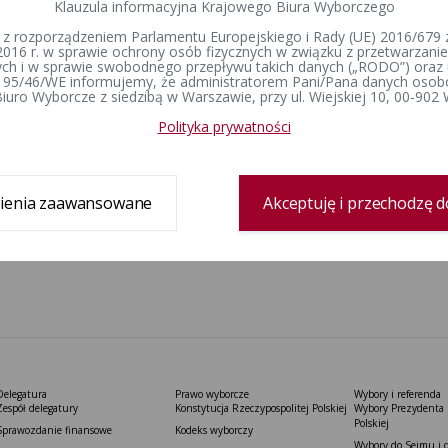
Klauzula informacyjna Krajowego Biura Wyborczego
 z rozporządzeniem Parlamentu Europejskiego i Rady (UE) 2016/679 z
2016 r. w sprawie ochrony osób fizycznych w związku z przetwarzan
h i w sprawie swobodnego przepływu takich danych („RODO”) oraz 
 95/46/WE informujemy, że administratorem Pani/Pana danych osob
iuro Wyborcze z siedzibą w Warszawie, przy ul. Wiejskiej 10, 00-902
Polityka prywatności
ienia zaawansowane
Akceptuję i przechodzę d
Delegatura
Prawo wyborcze
Wybory i referenda
Zespół delegatury
Konstytucja Rzeczypospolitej Polskiej​
Wybory Prezydenta 
Polskiej
Sprawozdanie finansowe
Kodeks wyborczy
Wybory do Sejmu i 