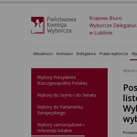
Krajowe Biuro
Wyborcze Delegatur
w Lublinie
Aktualności
Komisarz
Delegatura
Prawo wyborcze
Wy
Wybory 
Wybory Prezydenta
Rzeczypospolitej Polskiej
Pos
Wybory do Sejmu i do Senatu
lis
Wyb
Wybory do Parlamentu
Europejskiego
wyb
Wybory samorządowe i
referenda lokalne
Postano