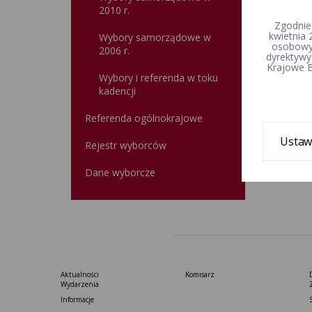
2010 r.
Zgodnie
kwietnia 
Wybory samorządowe w
osobowyc
2006 r.
dyrektywy
Krajowe B
Wybory i referenda w toku
kadencji
Referenda ogólnokrajowe
Ustaw
Rejestr wyborców
Dane wyborcze
Aktualności
Komisarz
Wydarzenia
Informacje