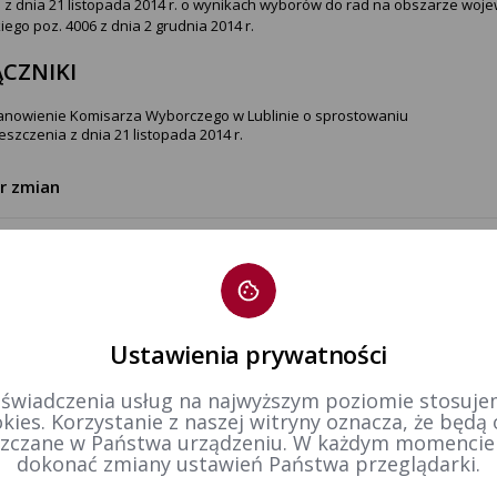
e z dnia 21 listopada 2014 r. o wynikach wyborów do rad na obszarze w
iego poz. 4006 z dnia 2 grudnia 2014 r.
CZNIKI
anowienie Komisarza Wyborczego w Lublinie o sprostowaniu
szczenia z dnia 21 listopada 2014 r.
tr zmian
tworzenia
01-02-2016 13:50
Data modyfikacji
11-03-2016 14:
dził:
Bartosz Goździk
Wprowadził:
Sławomir Maj
Ustawienia prywatności
 świadczenia usług na najwyższym poziomie stosujem
kies. Korzystanie z naszej witryny oznacza, że będą
zczane w Państwa urządzeniu. W każdym momenci
dokonać zmiany ustawień Państwa przeglądarki.