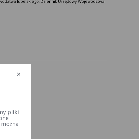
ojewództwa lubelskiego. Dziennik Urzędowy Województwa
50
ewski
y pliki
 one
e można