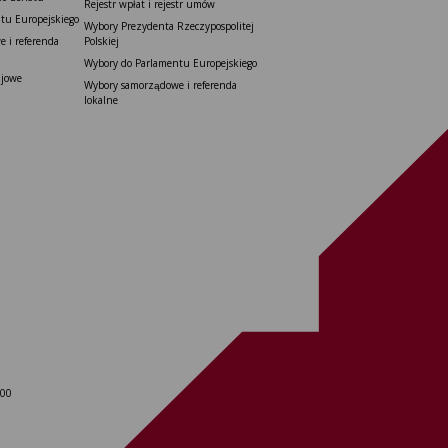
Rejestr wpłat i rejestr umów
tu Europejskiego
Wybory Prezydenta Rzeczypospolitej
 i referenda
Polskiej
Wybory do Parlamentu Europejskiego
ajowe
Wybory samorządowe i referenda
lokalne
 00