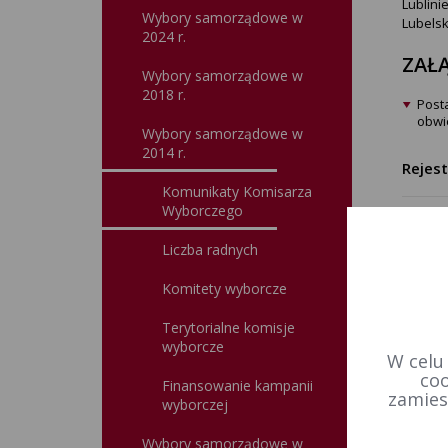
Lublini
Wybory samorządowe w
Lubelsk
2024 r.
ZAŁĄ
Wybory samorządowe w
2018 r.
Post
obwie
Wybory samorządowe w
2014 r.
Rejes
Komunikaty Komisarza
Wyborczego
Data u
Liczba radnych
Wprowa
Komitety wyborcze
Terytorialne komisje
wyborcze
W celu
coo
Finansowanie kampanii
zamies
wyborczej
Wybory samorządowe w