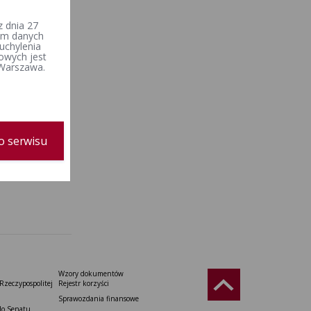
 dnia 27
iem danych
uchylenia
owych jest
 Warszawa.
o serwisu
Wzory dokumentów
Rzeczypospolitej
Rejestr korzyści
Sprawozdania finansowe
do Senatu