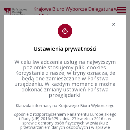
Krajowe Biuro Wyborcze Delegatura w
Lublinie
Deklaracja dostępności
Ustawienia prywatności
W celu świadczenia usług na najwyższym
poziomie stosujemy pliki cookies.
więcej
Korzystanie z naszej witryny oznacza, że
będą one zamieszczane w Państwa
Wybory i referenda
Wybory samorządowe i referenda lokalne
Wybory i referenda w toku kadencji
Kadencja 2024-2029
urządzeniu. W każdym momencie można
Wybory uzupełniające
dokonać zmiany ustawień Państwa
przeglądarki.
Klauzula informacyjna Krajowego Biura Wyborczego
Wybory uzupełniające do Rady Gminy Michów w okręgu
Zgodnie z rozporządzeniem Parlamentu Europejskiego
wyborczym nr 15. Wybory zarządzone na dzień 15 lutego 2026
i Rady (UE) 2016/679 z dnia 27 kwietnia 2016 r. w
r.
sprawie ochrony osób fizycznych w związku z
przetwarzaniem danych osobowych i w sprawie