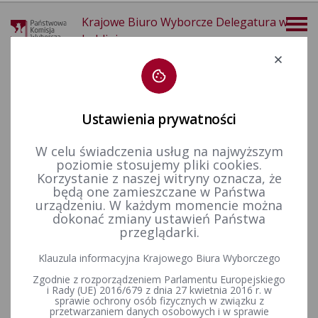
Krajowe Biuro Wyborcze Delegatura w
Lublinie
Deklaracja dostępności
Ustawienia prywatności
W celu świadczenia usług na najwyższym
poziomie stosujemy pliki cookies.
więcej
Korzystanie z naszej witryny oznacza, że
będą one zamieszczane w Państwa
Wybory i referenda
Wybory samorządowe i referenda lokalne
Wybory i referenda w toku kadencji
Kadencja 2014-2018
urządzeniu. W każdym momencie można
Wybory uzupełniające
dokonać zmiany ustawień Państwa
przeglądarki.
Klauzula informacyjna Krajowego Biura Wyborczego
Wybory uzupełniające do Rady Gminy Trzydnik Duży w okręgu
Zgodnie z rozporządzeniem Parlamentu Europejskiego
wyborczym nr 13. Wybory zarządzone na dzień 19 kwietnia
i Rady (UE) 2016/679 z dnia 27 kwietnia 2016 r. w
2015 r.
sprawie ochrony osób fizycznych w związku z
przetwarzaniem danych osobowych i w sprawie