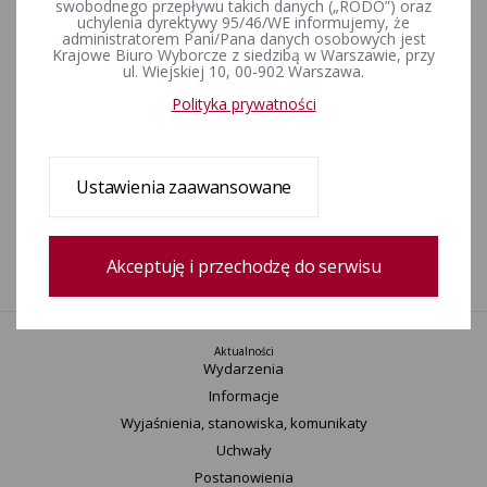
swobodnego przepływu takich danych („RODO”) oraz
ZAŁĄCZNIKI
uchylenia dyrektywy 95/46/WE informujemy, że
administratorem Pani/Pana danych osobowych jest
Krajowe Biuro Wyborcze z siedzibą w Warszawie, przy
zmiany_w_skladzie_Rady_Powiatu_w_Lubartowie.xls [brak opisu]
ul. Wiejskiej 10, 00-902 Warszawa.
obwieszczenie Komisarza Wyborczego w Lublinie z dnia 8 lipca
Polityka prywatności
2013 r.pdf [brak opisu]
Rejestr zmian
Ustawienia zaawansowane
Data utworzenia
04-03-2016 10:50
Wprowadził:
Bartosz Goździk
Akceptuję i przechodzę do serwisu
Aktualności
Wydarzenia
Informacje
Wyjaśnienia, stanowiska, komunikaty
Uchwały
Postanowienia