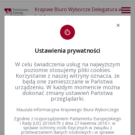
Krajowe Biuro Wyborcze Delegatura w
Lublinie
Deklaracja dostępności
Ustawienia prywatności
W celu świadczenia usług na najwyższym
poziomie stosujemy pliki cookies.
więcej
Korzystanie z naszej witryny oznacza, że
będą one zamieszczane w Państwa
Wybory i referenda
Wybory samorządowe i referenda lokalne
Wybory i referenda w toku kadencji
Kadencja 2010-2014
urządzeniu. W każdym momencie można
Zmiany w składach
Zmiany w składzie Rady Powiatu w Lubartowie w toku kadencji w latach 2010-2014
dokonać zmiany ustawień Państwa
przeglądarki.
Zmiany w składzie Rady
Klauzula informacyjna Krajowego Biura Wyborczego
Powiatu w Lubartowie w toku
Zgodnie z rozporządzeniem Parlamentu Europejskiego
kadencji w latach 2010-2014
i Rady (UE) 2016/679 z dnia 27 kwietnia 2016 r. w
sprawie ochrony osób fizycznych w związku z
przetwarzaniem danych osobowych i w sprawie