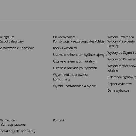
Delegatura
Prawo wyborcze
Wybory i referenda
Zespół delegatury
Konstytucja Rzeczypospolitej Polskiej​
Wybory Prezydenta 
Polskiej
Sprawozdanie finansowe
Kodeks wyborczy
Wybory do Sejmu i 
Ustawa o referendum ogólnokrajowym
Wybory do Parlamen
Ustawa o referendum lokalnym
Wybory samorządowe
Ustawa o partiach politycznych
lokalne
Wyjaśnienia, stanowiska i
Referenda ogólnokr
komunikaty
Rejestr wyborców
Wyroki i postanowienia sądów
Dane wyborcze
Dla mediów
Kontakt
Informacje prasowe
Kontakt dla dziennikarzy