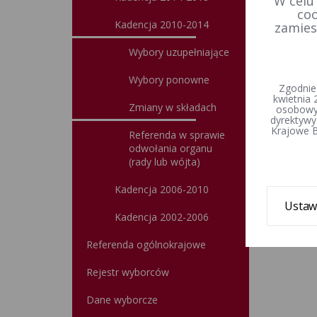
W celu
coo
Kadencja 2010-2014
zamies
Wybory uzupełniające
Wybory ponowne
Zgodnie
kwietnia 
Zmiany w składach
osobowyc
dyrektywy
Krajowe B
Referenda w sprawie
odwołania organu
(rady lub wójta)
Kadencja 2006-2010
Ustaw
Kadencja 2002-2006
Referenda ogólnokrajowe
Rejestr wyborców
Dane wyborcze