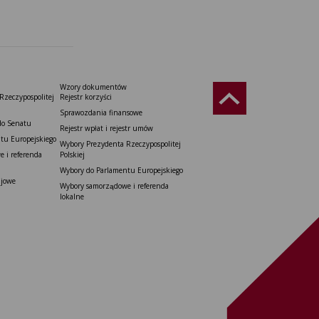
Wzory dokumentów
Rzeczypospolitej
Rejestr korzyści
Sprawozdania finansowe
do Senatu
Rejestr wpłat i rejestr umów
tu Europejskiego
Wybory Prezydenta Rzeczypospolitej
 i referenda
Polskiej
Wybory do Parlamentu Europejskiego
ajowe
Wybory samorządowe i referenda
lokalne