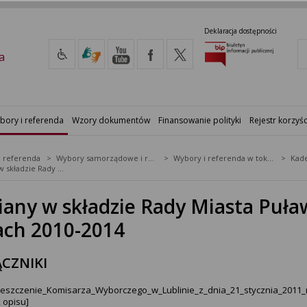
Deklaracja dostępności
a
bory i referenda
Wzory dokumentów
Finansowanie polityki
Rejestr korzyśc
i referenda
Wybory samorządowe i referenda lokalne
Wybory i referenda w toku kadencji
Kade
Zmiany w składzie Rady Miasta Puławy w toku kadencji w latach 2010-2014
any w składzie Rady Miasta Puła
ach 2010-2014
CZNIKI
eszczenie_Komisarza_Wyborczego_w_Lublinie_z_dnia_21_stycznia_2011_
 opisu]