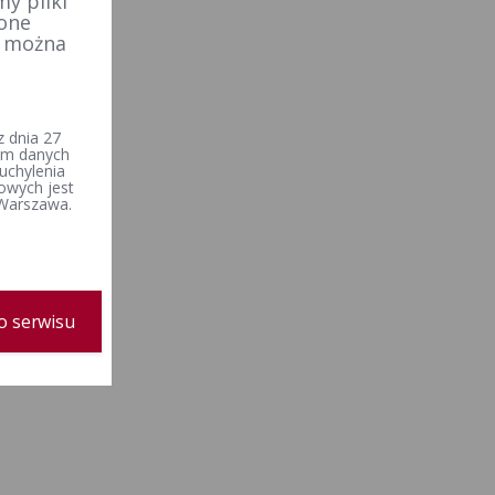
y pliki
 one
e można
 dnia 27
iem danych
uchylenia
owych jest
 Warszawa.
o serwisu