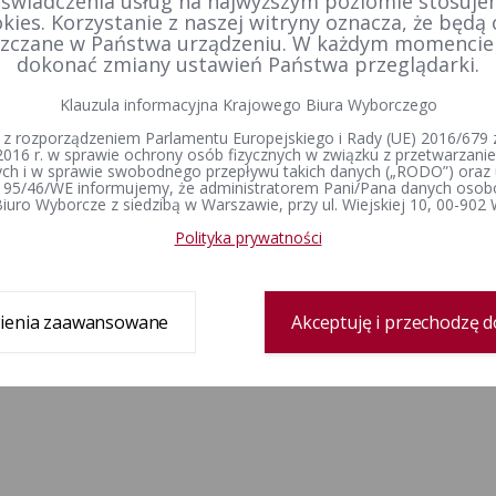
 świadczenia usług na najwyższym poziomie stosujem
kies. Korzystanie z naszej witryny oznacza, że będą
zczane w Państwa urządzeniu. W każdym momenci
dokonać zmiany ustawień Państwa przeglądarki.
Klauzula informacyjna Krajowego Biura Wyborczego
 z rozporządzeniem Parlamentu Europejskiego i Rady (UE) 2016/679 z
2016 r. w sprawie ochrony osób fizycznych w związku z przetwarzan
h i w sprawie swobodnego przepływu takich danych („RODO”) oraz 
 95/46/WE informujemy, że administratorem Pani/Pana danych osob
iuro Wyborcze z siedzibą w Warszawie, przy ul. Wiejskiej 10, 00-902
Polityka prywatności
ienia zaawansowane
Akceptuję i przechodzę d