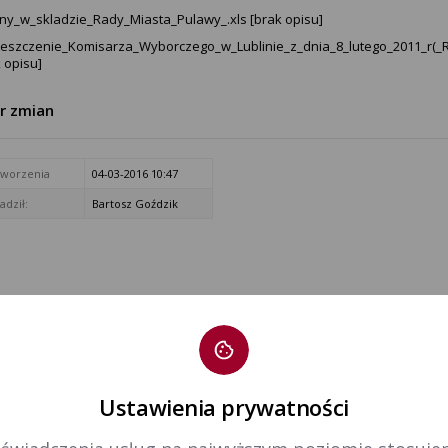
ny_w_skladzie_Rady_Miasta_Pulawy_.xls [brak opisu]
eszczenie_Komisarza_Wyborczego_w_Lublinie_z_dnia_8_lutego_2011_r(_
 opisu]
tr zmian
tworzenia
04-03-2016 10:47
dził:
Bartosz Goździk
Ustawienia prywatności