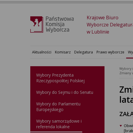
Krajowe Biuro
Wyborcze Delegatur
w Lublinie
Aktualności
Komisarz
Delegatura
Prawo wyborcze
Wy
Wybory 
Wybory Prezydenta
Rzeczypospolitej Polskiej
Zmi
Wybory do Sejmu i do Senatu
lat
Wybory do Parlamentu
Europejskiego
ZAŁĄ
Wybory samorządowe i
Obwi
referenda lokalne
[brak