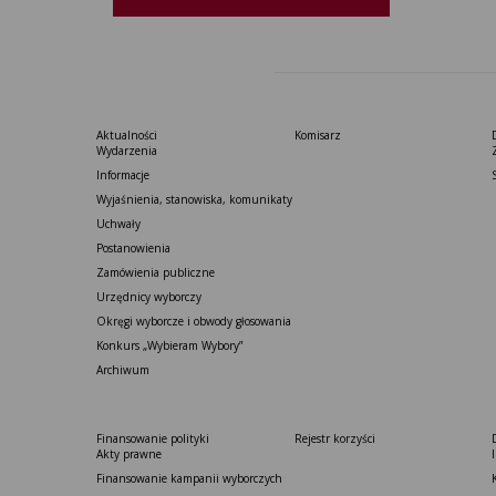
Aktualności
Komisarz
Wydarzenia
Informacje
Wyjaśnienia, stanowiska, komunikaty
Uchwały
Postanowienia
Zamówienia publiczne
Urzędnicy wyborczy
Okręgi wyborcze i obwody głosowania
Konkurs „Wybieram Wybory”
Archiwum
Finansowanie polityki
Rejestr korzyści
Akty prawne
Finansowanie kampanii wyborczych