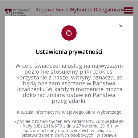
Krajowe Biuro Wyborcze Delegatura w
Lublinie
Deklaracja dostępności
Ustawienia prywatności
W celu świadczenia usług na najwyższym
poziomie stosujemy pliki cookies.
więcej
Korzystanie z naszej witryny oznacza, że
będą one zamieszczane w Państwa
Wybory i referenda
Wybory samorządowe i referenda lokalne
Wybory i referenda w toku kadencji
Kadencja 2010-2014
urządzeniu. W każdym momencie można
Referenda w sprawie odwołania organu (rady lub wójta)
Komunikat Komisarza Wyborczego w Lublinie
dokonać zmiany ustawień Państwa
przeglądarki.
Komunikat Komisarza
Klauzula informacyjna Krajowego Biura Wyborczego
Wyborczego w Lublinie
Zgodnie z rozporządzeniem Parlamentu Europejskiego
i Rady (UE) 2016/679 z dnia 27 kwietnia 2016 r. w
Sprawozdania finansowe o źródłach i wysokości pozyskanych
sprawie ochrony osób fizycznych w związku z
przetwarzaniem danych osobowych i w sprawie
funduszy oraz wydatkach poniesionych na cele referendalne.