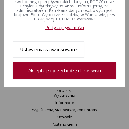
swobodnego przepływu takich danych („RODO”) oraz
uchylenia dyrektywy 95/46/WE informujemy, że
ZAŁĄCZNIKI
administratorem Pani/Pana danych osobowych jest
Krajowe Biuro Wyborcze z siedzibą w Warszawie, przy
ul. Wiejskiej 10, 00-902 Warszawa.
1. Komunikat Komisarza Wyborczego w Lublinie z dnia 17
listopada 2008 r.
Polityka prywatności
Rejestr zmian
Ustawienia zaawansowane
Data utworzenia
04-03-2016 10:44
Wprowadził:
Bartosz Goździk
Akceptuję i przechodzę do serwisu
Aktualności
Wydarzenia
Informacje
Wyjaśnienia, stanowiska, komunikaty
Uchwały
Postanowienia