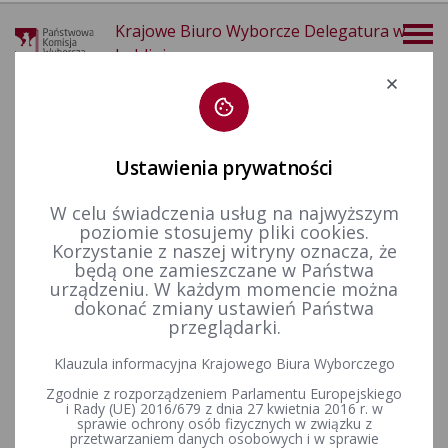
Krajowe Biuro Wyborcze Delegatura w
Lublinie
Deklaracja dostępności
Ustawienia prywatności
W celu świadczenia usług na najwyższym
poziomie stosujemy pliki cookies.
więcej
Korzystanie z naszej witryny oznacza, że
będą one zamieszczane w Państwa
Wybory i referenda
Wybory samorządowe i referenda lokalne
Wybory i referenda w toku kadencji
Kadencja 2006-2010
urządzeniu. W każdym momencie można
Zmiany w składach
Zmiany w składzie Rady Powiatu w Kraśniku w toku kadencji w latach 2006-2010
dokonać zmiany ustawień Państwa
przeglądarki.
Zmiany w składzie Rady
Klauzula informacyjna Krajowego Biura Wyborczego
Powiatu w Kraśniku w toku
Zgodnie z rozporządzeniem Parlamentu Europejskiego
kadencji w latach 2006-2010
i Rady (UE) 2016/679 z dnia 27 kwietnia 2016 r. w
sprawie ochrony osób fizycznych w związku z
przetwarzaniem danych osobowych i w sprawie