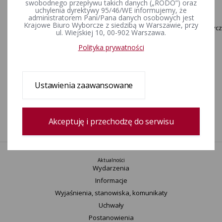
swobodnego przepływu takich danych („RODO”) oraz
ZAŁĄCZNIKI
uchylenia dyrektywy 95/46/WE informujemy, że
administratorem Pani/Pana danych osobowych jest
Krajowe Biuro Wyborcze z siedzibą w Warszawie, przy
Obwieszczenie_Komisarza_Wyborczego_w_Lublinie_z_dnia_12_stycz
ul. Wiejskiej 10, 00-902 Warszawa.
[brak opisu]
Polityka prywatności
Zmiany_w_skladzie_Rady_Powiatu_w_Krasniku_.xls [brak opisu]
Rejestr zmian
Ustawienia zaawansowane
Data utworzenia
04-03-2016 9:36
Wprowadził:
Bartosz Goździk
Akceptuję i przechodzę do serwisu
Aktualności
Wydarzenia
Informacje
Wyjaśnienia, stanowiska, komunikaty
Uchwały
Postanowienia