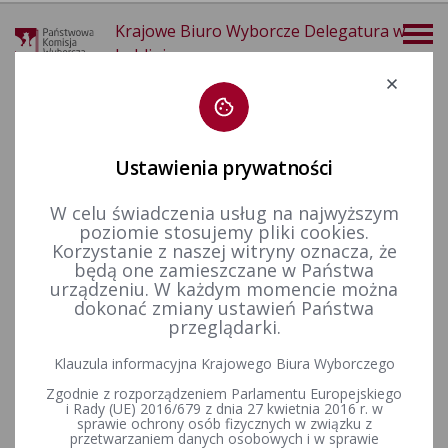
Krajowe Biuro Wyborcze Delegatura w
Lublinie
Deklaracja dostępności
Ustawienia prywatności
W celu świadczenia usług na najwyższym
poziomie stosujemy pliki cookies.
więcej
Korzystanie z naszej witryny oznacza, że
będą one zamieszczane w Państwa
Wybory i referenda
Wybory samorządowe i referenda lokalne
Wybory i referenda w toku kadencji
Kadencja 2006-2010
urządzeniu. W każdym momencie można
Zmiany w składach
Zmiany w składzie Rady Miasta Lublin w toku kadencji w latach 2006-2010
dokonać zmiany ustawień Państwa
przeglądarki.
Zmiany w składzie Rady Miasta
Klauzula informacyjna Krajowego Biura Wyborczego
Lublin w toku kadencji w
Zgodnie z rozporządzeniem Parlamentu Europejskiego
latach 2006-2010
i Rady (UE) 2016/679 z dnia 27 kwietnia 2016 r. w
sprawie ochrony osób fizycznych w związku z
przetwarzaniem danych osobowych i w sprawie