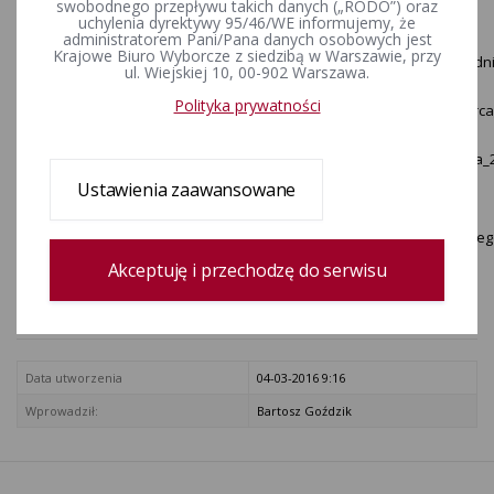
swobodnego przepływu takich danych („RODO”) oraz
ZAŁĄCZNIKI
uchylenia dyrektywy 95/46/WE informujemy, że
administratorem Pani/Pana danych osobowych jest
Krajowe Biuro Wyborcze z siedzibą w Warszawie, przy
Obwieszczenie_Komisarza_Wyborczego_w_Lublinie_z_dnia_4_grudni
ul. Wiejskiej 10, 00-902 Warszawa.
[brak opisu]
Polityka prywatności
Obwieszczenie_Komisarza_Wyborczego_w_Lublinie_z_dnia_3_marca
[brak opisu]
Obwieszczenie_Komisarza_Wyborczego_w_Lublinie_z_dnia_7_lipca_2
[brak opisu]
Ustawienia zaawansowane
Zmiany_w_skladzie_Rady_Miasta_Lublin_.xls [brak opisu]
Obwieszczenie_Komisarza_Wyborczego_w_Lublinie_z_dnia_12_luteg
[brak opisu]
Akceptuję i przechodzę do serwisu
Rejestr zmian
Data utworzenia
04-03-2016 9:16
Wprowadził:
Bartosz Goździk