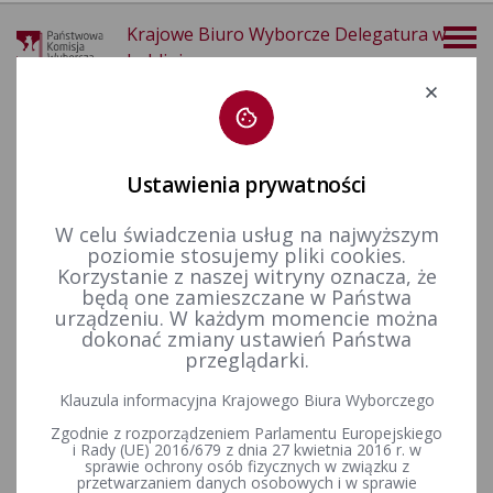
Krajowe Biuro Wyborcze Delegatura w
Lublinie
Deklaracja dostępności
Ustawienia prywatności
W celu świadczenia usług na najwyższym
poziomie stosujemy pliki cookies.
więcej
Korzystanie z naszej witryny oznacza, że
będą one zamieszczane w Państwa
Wybory i referenda
Wybory samorządowe i referenda lokalne
Wybory i referenda w toku kadencji
Kadencja 2006-2010
urządzeniu. W każdym momencie można
Wybory uzupełniające
dokonać zmiany ustawień Państwa
przeglądarki.
Klauzula informacyjna Krajowego Biura Wyborczego
Wybory uzpełniające do Rady Gminy Cyców
Zgodnie z rozporządzeniem Parlamentu Europejskiego
i Rady (UE) 2016/679 z dnia 27 kwietnia 2016 r. w
sprawie ochrony osób fizycznych w związku z
przetwarzaniem danych osobowych i w sprawie