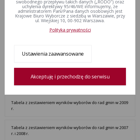
swobodnego przepływu takich danych („RODO”) oraz
Zmiana w składzie Rady Gminy Kłoczew
uchylenia dyrektywy 95/46/WE informujemy, że
administratorem Pani/Pana danych osobowych jest
Krajowe Biuro Wyborcze z siedzibą w Warszawie, przy
ul. Wiejskiej 10, 00-902 Warszawa.
Polityka prywatności
Zmiana w składzie Rady Gminy Milejów
Ustawienia zaawansowane
Zmiana w składzie Rady Gminy Trawniki
Akceptuję i przechodzę do serwisu
Tabela z zestawieniem wyników wyborów do rad gmin w 2010
r.
Tabela z zestawieniem wyników wyborów do rad gmin w 2009
r.
Tabela z zestawieniem wyników wyborów do rad gmin w 2007
r. i 2008 r.