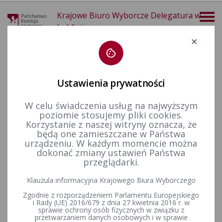
Krajowe Biuro Wyborcze Delegatura w
Lublinie
Deklaracja dostępności
Ustawienia prywatności
W celu świadczenia usług na najwyższym
poziomie stosujemy pliki cookies.
więcej
Korzystanie z naszej witryny oznacza, że
będą one zamieszczane w Państwa
Wybory i referenda
Wybory samorządowe i referenda lokalne
Wybory i referenda w toku kadencji
Kadencja 2002-2006
urządzeniu. W każdym momencie można
Wyniki wyborów do rad na obszarze województwa lubelskiego
dokonać zmiany ustawień Państwa
przeglądarki.
Wyniki wyborów do rad na
Klauzula informacyjna Krajowego Biura Wyborczego
obszarze województwa
Zgodnie z rozporządzeniem Parlamentu Europejskiego
lubelskiego
i Rady (UE) 2016/679 z dnia 27 kwietnia 2016 r. w
sprawie ochrony osób fizycznych w związku z
przetwarzaniem danych osobowych i w sprawie