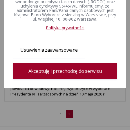
swobodnego przepływu takich danych („RODO”) oraz
uchylenia dyrektywy 95/46/WE informujemy, że
Postanowienia Komisarzy Wyborczych w Lublinie I, II, III oraz IV
administratorem Pani/Pana danych osobowych jest
w sprawie powołania obwodowych komisji wyborczych w
Krajowe Biuro Wyborcze z siedzibą w Warszawie, przy
ul. Wiejskiej 10, 00-902 Warszawa.
wyborach Prezydenta Rzeczypospolitej Polskiej
zarządzonych na dzień 28 czerwca 2020 r.
Polityka prywatności
Informacje Komisarzy Wyborczych w Lublinie o możliwości
dokonania dodatkowego zgłoszenia kandydata do
Ustawienia zaawansowane
Obwodowej Komisji Wyborczej oraz terminy
przeprowadzania losowań składów w poszczególnych
gminach
Akceptuję i przechodzę do serwisu
Postanowienia Komisarzy Wyborczych w Lublinie w sprawie
powołania obwodowych komisji wyborczych w wyborach
Prezydenta RP zarządzonych na dzień 10 maja 2020 r.
1
2