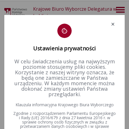
Krajowe Biuro Wyborcze Delegatura w
Lublinie
Deklaracja dostępności
Ustawienia prywatności
W celu świadczenia usług na najwyższym
poziomie stosujemy pliki cookies.
więcej
Korzystanie z naszej witryny oznacza, że
będą one zamieszczane w Państwa
Wybory i referenda
Wybory Prezydenta Rzeczypospolitej Polskiej
Wybory Prezydenta RP w 2020&nbsp;r.
Informacje ogólne
urządzeniu. W każdym momencie można
dokonać zmiany ustawień Państwa
przeglądarki.
Postanowienia Komisarzy Wyborczych w Lublinie I, II, III oraz IV
Klauzula informacyjna Krajowego Biura Wyborczego
w sprawie zwołania pierwszych posiedzeń obwodowych
Zgodnie z rozporządzeniem Parlamentu Europejskiego
komisji wyborczych w wyborach Prezydenta Rzeczypospolitej
i Rady (UE) 2016/679 z dnia 27 kwietnia 2016 r. w
Polskiej zarządzonych na dzień 28 czerwca 2020 r.
sprawie ochrony osób fizycznych w związku z
przetwarzaniem danych osobowych i w sprawie