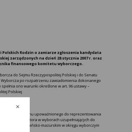
i Polskich Rodzin o zamiarze zgłoszenia kandydata
iej zarządzonych na dzień 28 stycznia 2007 r. oraz
cnika finansowego komitetu wyborczego.
wyborcza do Sejmu Rzeczypospolitej Polskiej i do Senatu
a Wyborcza po rozpatrzeniu zawiadomienia dokonanego
że spełnia ono warunki określone w art. 96 ustawy –
tej Polskiej
niący funkcję organu upoważnionego do reprezentowania
kandydata na senatora w wyborach uzupełniających do
 województwie warmińsko-mazurskim w okręgu wyborczym