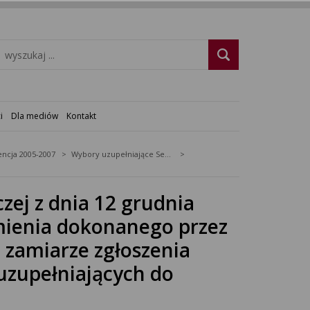
i
Dla mediów
Kontakt
ncja 2005-2007
Wybory uzupełniające Senat 2006 - okreg nr 33
ej z dnia 12 grudnia
omienia dokonanego przez
o zamiarze zgłoszenia
uzupełniających do