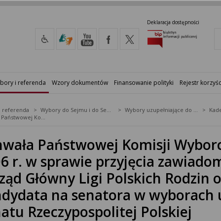
Deklaracja dostępności
bory i referenda
Wzory dokumentów
Finansowanie polityki
Rejestr korzyśc
i referenda
Wybory do Sejmu i do Senatu
Wybory uzupełniające do Senatu RP
Kade
Uchwała Państwowej Komisji Wyborczej z dnia 12 grudnia 2006 r. w sprawie przyjęcia zawiadomienia dokonanego przez Zarząd Główny Ligi Polskich Rodzin o zamiarze zgłoszenia kandydata na senatora w wyborach uzupełniających do Senatu Rzeczypospolitej Polskiej
wała Państwowej Komisji Wyborcz
6 r. w sprawie przyjęcia zawiad
ząd Główny Ligi Polskich Rodzin 
dydata na senatora w wyborach 
atu Rzeczypospolitej Polskiej