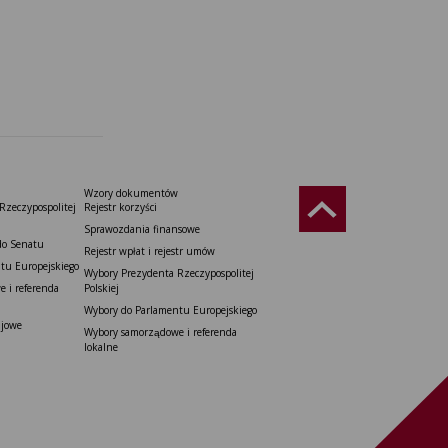
Wzory dokumentów
Rzeczypospolitej
Rejestr korzyści
Sprawozdania finansowe
do Senatu
Rejestr wpłat i rejestr umów
tu Europejskiego
Wybory Prezydenta Rzeczypospolitej
 i referenda
Polskiej
Wybory do Parlamentu Europejskiego
ajowe
Wybory samorządowe i referenda
lokalne