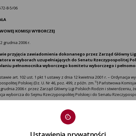
72-8-5/06
AŁA
WOWEJ KOMISJI WYBORCZEJ
12 grudnia 2006 r.
wie przyjęcia zawiadomienia dokonanego przez Zarząd Główny Lig
atora w wyborach uzupełniających do Senatu Rzeczypospolitej Polsk
łaniu pełnomocnika wyborczego komitetu wyborczego i pełnomo
tawie art. 102 ust. 1 pkt 1 ustawy z dnia 12 kwietnia 2001 r. – Ordynacja 
1)
ospolitej Polskiej (Dz. U. Nr 46, poz. 499, z późn. zm.
) Państwowa Komisj
 grudnia 2006 r. przez Zarząd Główny Ligi Polskich Rodzin i stwierdzeniu, 
ja wyborcza do Sejmu Rzeczypospolitej Polskiej i do Senatu Rzeczypospoli
nawia
 zawiadomienie dokonane przez Zarząd Główny Ligi Polskich Rodzin, peł
na zewnątrz, że Komitet Wyborczy Liga Polskich Rodzin zamierza zgłosić 
Rzeczypospolitej Polskiej zarządzonych na dzień 28 stycznia 2007 r. w
Ustawienia prywatności
 siedzibą Okręgowej Komisji Wyborczej w Elblągu.