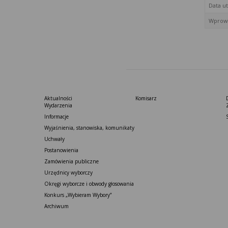
Data u
Wprowa
Aktualności
Komisarz
Wydarzenia
Informacje
Wyjaśnienia, stanowiska, komunikaty
Uchwały
Postanowienia
Zamówienia publiczne
Urzędnicy wyborczy
Okręgi wyborcze i obwody głosowania
Konkurs „Wybieram Wybory”
Archiwum