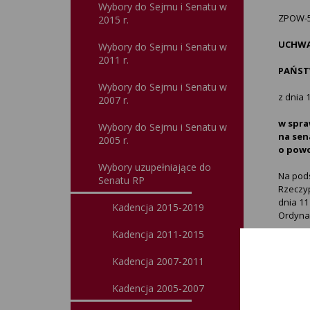
Wybory do Sejmu i Senatu w
ZPOW-5
2015 r.
UCHW
Wybory do Sejmu i Senatu w
2011 r.
PAŃST
Wybory do Sejmu i Senatu w
z dnia 
2007 r.
w spra
Wybory do Sejmu i Senatu w
na sen
2005 r.
o powo
Wybory uzupełniające do
Na pods
Senatu RP
Rzeczyp
dnia 11
Kadencja 2015-2019
Ordynac
Kadencja 2011-2015
posta
Kadencja 2007-2011
przyjąć
Partii 
Kadencja 2005-2007
Senatu 
nr 33 z