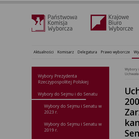
Aktualności
Komisarz
Delegatura
Prawo wyborcze
Wy
Wybory 
Wybory Prezydenta
Rzeczypospolitej Polskiej
Uch
Wybory do Sejmu i do Senatu
200
Wybory do Sejmu i Senatu w
Zar
2023 r.
kan
Wybory do Sejmu i Senatu w
2019 r.
Sen