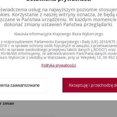
 świadczenia usług na najwyższym poziomie stosujem
nomocnika wyborczego komitetu wyborczego powołany został Cyprian And
kies. Korzystanie z naszej witryny oznacza, że będą
zczane w Państwa urządzeniu. W każdym momenci
nomocnika finansowego komitetu wyborczego powołana została Marta Bar
dokonać zmiany ustawień Państwa przeglądarki.
azwy komitetu wyborczego: KW Liga Polskich Rodzin.
Klauzula informacyjna Krajowego Biura Wyborczego
a komitetu wyborczego: ul. Hoża 9, 00-528 Warszawa.
 z rozporządzeniem Parlamentu Europejskiego i Rady (UE) 2016/679 z
2016 r. w sprawie ochrony osób fizycznych w związku z przetwarzan
dniczący Państwowej Komisji Wyborczej:
Ferdynand Rymarz
h i w sprawie swobodnego przepływu takich danych („RODO”) oraz 
 95/46/WE informujemy, że administratorem Pani/Pana danych osob
iuro Wyborcze z siedzibą w Warszawie, przy ul. Wiejskiej 10, 00-902
cy Przewodniczącego Państwowej Komisji Wyborczej:
Jan Kacprzak, Stani
Polityka prywatności
owie Państwowej Komisji Wyborczej:
Stefan Jaworski, Andrzej Kisielewicz
ski
ny wymienionej ustawy zostały ogłoszone w Dz. U. z 2001 r. Nr 74, poz. 786 i N
ienia zaawansowane
Akceptuję i przechodzę d
127, poz. 1089 i Nr 153, poz. 1271, z 2003 r. Nr 57, poz. 507 i Nr 130, poz. 1188
Nr 218, poz. 1592.
tr zmian