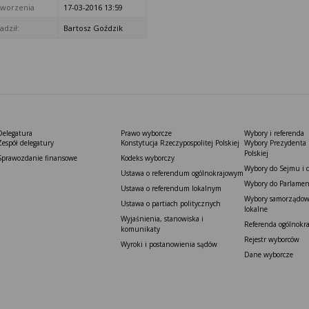
tworzenia
17-03-2016 13:59
dził:
Bartosz Goździk
Delegatura
Prawo wyborcze
Wybory i referenda
Zespół delegatury
Konstytucja Rzeczypospolitej Polskiej​
Wybory Prezydenta 
Polskiej
Sprawozdanie finansowe
Kodeks wyborczy
Wybory do Sejmu i 
Ustawa o referendum ogólnokrajowym
Wybory do Parlamen
Ustawa o referendum lokalnym
Wybory samorządowe
Ustawa o partiach politycznych
lokalne
Wyjaśnienia, stanowiska i
Referenda ogólnokr
komunikaty
Rejestr wyborców
Wyroki i postanowienia sądów
Dane wyborcze