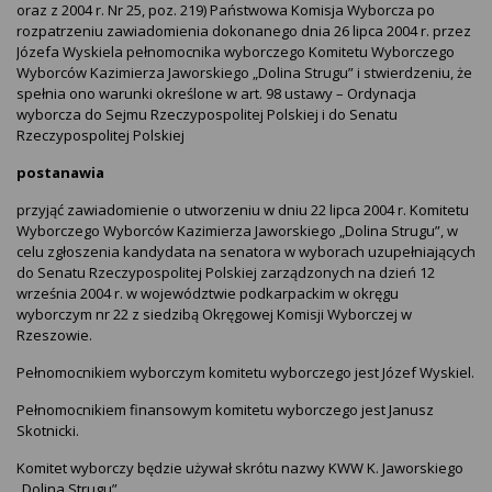
oraz z 2004 r. Nr 25, poz. 219) Państwowa Komisja Wyborcza po
rozpatrzeniu zawiadomienia dokonanego dnia 26 lipca 2004 r. przez
Józefa Wyskiela pełnomocnika wyborczego Komitetu Wyborczego
Wyborców Kazimierza Jaworskiego „Dolina Strugu” i stwierdzeniu, że
spełnia ono warunki określone w art. 98 ustawy – Ordynacja
wyborcza do Sejmu Rzeczypospolitej Polskiej i do Senatu
Rzeczypospolitej Polskiej
postanawia
przyjąć zawiadomienie o utworzeniu w dniu 22 lipca 2004 r. Komitetu
Wyborczego Wyborców Kazimierza Jaworskiego „Dolina Strugu”, w
celu zgłoszenia kandydata na senatora w wyborach uzupełniających
do Senatu Rzeczypospolitej Polskiej zarządzonych na dzień 12
września 2004 r. w województwie podkarpackim w okręgu
wyborczym nr 22 z siedzibą Okręgowej Komisji Wyborczej w
Rzeszowie.
Pełnomocnikiem wyborczym komitetu wyborczego jest Józef Wyskiel.
Pełnomocnikiem finansowym komitetu wyborczego jest Janusz
Skotnicki.
Komitet wyborczy będzie używał skrótu nazwy KWW K. Jaworskiego
„Dolina Strugu”.