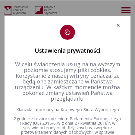
Deklaracja dostępności
Ustawienia prywatności
W celu świadczenia usług na najwyższym
więcej
poziomie stosujemy pliki cookies.
Korzystanie z naszej witryny oznacza, że
Wybory i referenda
Wybory do Sejmu i do Senatu
Wybory uzupełniające do Senatu RP
Kadencja 2001-2005
będą one zamieszczane w Państwa
Wybory uzupełniające Senat 2004 - okręgi nr 22, 26, 30 i 31
Uchwała Państwowej Komisji Wyborczej z dnia 29 lipca 2004 r. w sprawie przyjęcia zawiadomienia pełnomocnika wyborczego o utworzeniu Komitetu Wyborczego Wyborców Kazimierza Jaworskiego „Dolina Strugu”.
urządzeniu. W każdym momencie można
dokonać zmiany ustawień Państwa
Uchwała Państwowej Komisji
przeglądarki.
Wyborczej z dnia 29 lipca 2004
Klauzula informacyjna Krajowego Biura Wyborczego
r. w sprawie przyjęcia
Zgodnie z rozporządzeniem Parlamentu Europejskiego
i Rady (UE) 2016/679 z dnia 27 kwietnia 2016 r. w
zawiadomienia pełnomocnika
sprawie ochrony osób fizycznych w związku z
przetwarzaniem danych osobowych i w sprawie