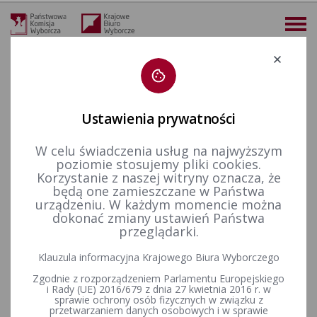
Deklaracja dostępności
Ustawienia prywatności
W celu świadczenia usług na najwyższym
więcej
poziomie stosujemy pliki cookies.
Korzystanie z naszej witryny oznacza, że
Wybory i referenda
Wybory do Sejmu i do Senatu
Wybory uzupełniające do Senatu RP
Kadencja 2001-2005
będą one zamieszczane w Państwa
Wybory uzupełniające Senat 2003 - okręg nr 23
Okręg nr 23 - Uchwała Nr 9/03 Okręgowej Komisji Wyborczej w Białymstoku z dnia 3 października 2003 r. w sprawie skreślenia nazwiska kandydata na senatora zgłoszonego przez Komitet Wyborczy Samoobrona Rzeczypospolitej Polskiej
urządzeniu. W każdym momencie można
dokonać zmiany ustawień Państwa
Okręg nr 23 - Uchwała Nr 9/03
przeglądarki.
Okręgowej Komisji Wyborczej
Klauzula informacyjna Krajowego Biura Wyborczego
w Białymstoku z dnia 3
Zgodnie z rozporządzeniem Parlamentu Europejskiego
i Rady (UE) 2016/679 z dnia 27 kwietnia 2016 r. w
października 2003 r. w sprawie
sprawie ochrony osób fizycznych w związku z
przetwarzaniem danych osobowych i w sprawie