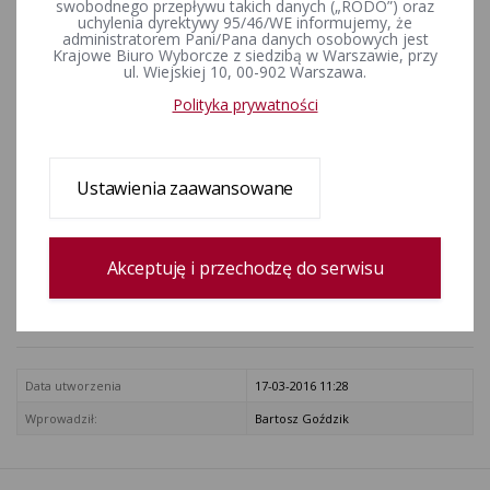
swobodnego przepływu takich danych („RODO”) oraz
skreślenia nazwiska kandydata
uchylenia dyrektywy 95/46/WE informujemy, że
administratorem Pani/Pana danych osobowych jest
na senatora zgłoszonego przez
Krajowe Biuro Wyborcze z siedzibą w Warszawie, przy
ul. Wiejskiej 10, 00-902 Warszawa.
Komitet Wyborczy
Polityka prywatności
Samoobrona Rzeczypospolitej
Polskiej
Ustawienia zaawansowane
ZAŁĄCZNIKI
skresl023.jpg [Tekst uchwały]
Akceptuję i przechodzę do serwisu
Rejestr zmian
Data utworzenia
17-03-2016 11:28
Wprowadził:
Bartosz Goździk