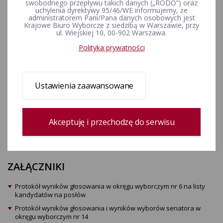
swobodnego przepływu takich danych („RODO”) oraz
Protokół wyników głosowania w okręgu wyborczym nr 6 na listy
uchylenia dyrektywy 95/46/WE informujemy, że
kandydatów na posłów
administratorem Pani/Pana danych osobowych jest
Krajowe Biuro Wyborcze z siedzibą w Warszawie, przy
Protokół wyników głosowania i wyników wyborów senatora w okręgu
ul. Wiejskiej 10, 00-902 Warszawa.
wyborczym nr 14
Polityka prywatności
Protokół wyników głosowania i wyników wyborów senatora w okręgu
wyborczym nr 15
Protokół wyników głosowania i wyników wyborów senatora w okręgu
Ustawienia zaawansowane
wyborczym nr 16
Referendum ogólnokrajowe - protokół na obszarze właściwości
Okręgowej Komisji Wyborczej w Lublinie
Akceptuję i przechodzę do serwisu
Protokół wyboru posłów w okręgu wyborczym sporządzony w dniu
17 października 2023 r.
ZAŁĄCZNIKI
Protokół wyników głosowania w okręgu wyborczym nr 6 na listy
kandydatów na posłów
Protokół wyników głosowania i wyników wyborów senatora w
okręgu wyborczym nr 14