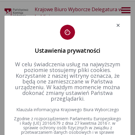
Krajowe Biuro Wyborcze Delegatura w
Lublinie
Deklaracja dostępności
Ustawienia prywatności
W celu świadczenia usług na najwyższym
poziomie stosujemy pliki cookies.
więcej
Korzystanie z naszej witryny oznacza, że
będą one zamieszczane w Państwa
Wybory i referenda
Wybory do Sejmu i do Senatu
Wybory do Sejmu i Senatu w 2023 r.
Informacje ogólne
urządzeniu. W każdym momencie można
Wyniki wyborów z terenu właściwości Okręgowej Komisji Wyborczej w Lublinie
dokonać zmiany ustawień Państwa
przeglądarki.
Wyniki wyborów z terenu
Klauzula informacyjna Krajowego Biura Wyborczego
właściwości Okręgowej
Zgodnie z rozporządzeniem Parlamentu Europejskiego
Komisji Wyborczej w Lublinie
i Rady (UE) 2016/679 z dnia 27 kwietnia 2016 r. w
sprawie ochrony osób fizycznych w związku z
przetwarzaniem danych osobowych i w sprawie