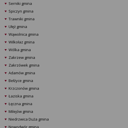
Serniki gmina
Spiczyn gmina
Trawniki gmina
Ułęż gmina
Wąwolnica gmina
Wilkołaz gmina
Wólka gmina
Zakrzew gmina
Zakrzówek gmina
Adamów gmina
Bełżyce gmina
Krzczonów gmina
Łaziska gmina
Łęczna gmina
Milejów gmina
Niedrzwica Duża gmina
Nowodwór gmina