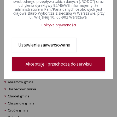
zgłoszenia kandydata do
swobodnego przepływu takich danych („RODO”) oraz
uchylenia dyrektywy 95/46/WE informujemy, że
losowania, o miejscu, dacie i
administratorem Pani/Pana danych osobowych jest
Krajowe Biuro Wyborcze z siedzibą w Warszawie, przy
godzinie przeprowadzenia
ul. Wiejskiej 10, 00-902 Warszawa.
losowania. Uzupełnienia
Polityka prywatności
składu obwodowej komisji
wyborczej.
Ustawienia zaawansowane
ZAŁĄCZNIKI
Akceptuję i przechodzę do serwisu
Annopol gmina
Baranów gmina
Abramów gmina
Borzechów gmina
Chodel gmina
Chrzanów gmina
Cyców gmina