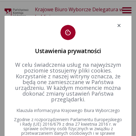
Krajowe Biuro Wyborcze Delegatura w
Lublinie
Deklaracja dostępności
Ustawienia prywatności
W celu świadczenia usług na najwyższym
poziomie stosujemy pliki cookies.
więcej
Korzystanie z naszej witryny oznacza, że
będą one zamieszczane w Państwa
Wybory i referenda
Wybory do Parlamentu Europejskiego
Wybory do Parlamentu Europejskiego w 2019&nbsp;r.
Komunikaty komisarzy wyborczych
urządzeniu. W każdym momencie można
Informacje Komisarzy Wyborczych w Lublinie o możliwości dokonania zgłoszenia kandydata do losowania, o miejscu, dacie i godzinie przeprowadzenia losowania. Uzupełnienia składu obwodowej komisji wyborczej.
dokonać zmiany ustawień Państwa
przeglądarki.
Informacje Komisarzy
Klauzula informacyjna Krajowego Biura Wyborczego
Wyborczych w Lublinie o
Zgodnie z rozporządzeniem Parlamentu Europejskiego
możliwości dokonania
i Rady (UE) 2016/679 z dnia 27 kwietnia 2016 r. w
sprawie ochrony osób fizycznych w związku z
przetwarzaniem danych osobowych i w sprawie