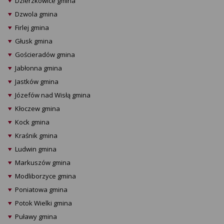
Dzierzkowice gmina
Dzwola gmina
Firlej gmina
Głusk gmina
Gościeradów gmina
Jabłonna gmina
Jastków gmina
Józefów nad Wisłą gmina
Kłoczew gmina
Kock gmina
Kraśnik gmina
Ludwin gmina
Markuszów gmina
Modliborzyce gmina
Poniatowa gmina
Potok Wielki gmina
Puławy gmina