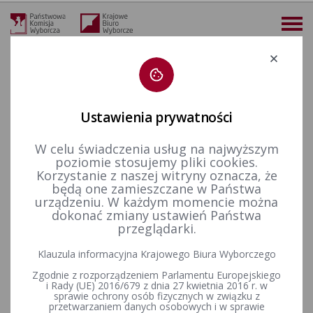
Deklaracja dostępności
Ustawienia prywatności
W celu świadczenia usług na najwyższym
więcej
poziomie stosujemy pliki cookies.
Korzystanie z naszej witryny oznacza, że
Wybory i referenda
Wybory do Parlamentu Europejskiego
Wybory do Parlamentu Europejskiego w 2019&nbsp;r.
Finansowanie kampanii wyborczej
będą one zamieszczane w Państwa
Wyjaśnienia Państwowej Komisji Wyborczej z dnia 21 lutego 2019 r. dotyczące zasad finansowania kampanii wyborczej w wyborach do Parlamentu Europejskiego
urządzeniu. W każdym momencie można
dokonać zmiany ustawień Państwa
Wyjaśnienia Państwowej
przeglądarki.
Komisji Wyborczej z dnia 21
Klauzula informacyjna Krajowego Biura Wyborczego
lutego 2019 r. dotyczące zasad
Zgodnie z rozporządzeniem Parlamentu Europejskiego
i Rady (UE) 2016/679 z dnia 27 kwietnia 2016 r. w
finansowania kampanii
sprawie ochrony osób fizycznych w związku z
przetwarzaniem danych osobowych i w sprawie