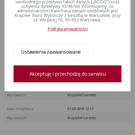
swobodnego przepływu takich danych („RODO”) oraz
wyborczej w wyborach do
uchylenia dyrektywy 95/46/WE informujemy, że
administratorem Pani/Pana danych osobowych jest
Parlamentu Europejskiego
Krajowe Biuro Wyborcze z siedzibą w Warszawie, przy
ul. Wiejskiej 10, 00-902 Warszawa.
Polityka prywatności
ZAŁĄCZNIKI
Wyjaśnienia Państwowej Komisji Wyborczej z dnia 21 lutego 2019
r. dotyczące zasad finansowania kampanii wyborczej w wyborach
Ustawienia zaawansowane
do Parlamentu Europejskiego
Rejestr zmian
Akceptuję i przechodzę do serwisu
Data utworzenia
22-02-2019 15:42
Wprowadził:
Krzysztof Lorentz
Data modyfikacji
01-03-2019 12:17
Wprowadził:
Krzysztof Lorentz