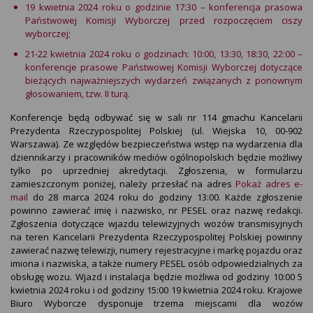
19 kwietnia 2024 roku o godzinie 17:30 – konferencja prasowa
Państwowej Komisji Wyborczej przed rozpoczęciem ciszy
wyborczej;
21-22 kwietnia 2024 roku o godzinach: 10:00, 13:30, 18:30, 22:00 –
konferencje prasowe Państwowej Komisji Wyborczej dotyczące
bieżących najważniejszych wydarzeń związanych z ponownym
głosowaniem, tzw. II turą.
Konferencje będą odbywać się w sali nr 114 gmachu Kancelarii
Prezydenta Rzeczypospolitej Polskiej (ul. Wiejska 10, 00-902
Warszawa). Ze względów bezpieczeństwa wstęp na wydarzenia dla
dziennikarzy i pracowników mediów ogólnopolskich będzie możliwy
tylko po uprzedniej akredytacji. Zgłoszenia, w formularzu
zamieszczonym poniżej, należy przesłać na adres
Pokaż adres e-
mail
do 28 marca 2024 roku do godziny 13:00. Każde zgłoszenie
powinno zawierać imię i nazwisko, nr PESEL oraz nazwę redakcji.
Zgłoszenia dotyczące wjazdu telewizyjnych wozów transmisyjnych
na teren Kancelarii Prezydenta Rzeczypospolitej Polskiej powinny
zawierać nazwę telewizji, numery rejestracyjne i markę pojazdu oraz
imiona i nazwiska, a także numery PESEL osób odpowiedzialnych za
obsługę wozu. Wjazd i instalacja będzie możliwa od godziny 10:00 5
kwietnia 2024 roku i od godziny 15:00 19 kwietnia 2024 roku. Krajowe
Biuro Wyborcze dysponuje trzema miejscami dla wozów