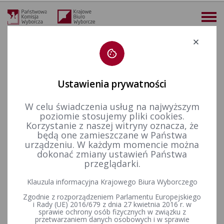
Deklaracja dostępności
Ustawienia prywatności
W celu świadczenia usług na najwyższym
więcej
poziomie stosujemy pliki cookies.
Korzystanie z naszej witryny oznacza, że
Dla mediów
Informacje prasowe
Konferencje Państwowej Komisji Wyborczej w związku z wyborami do rad gmin, rad powiatów, sejmików województw i rad dzielnic m.st. Warszawy oraz wyborów wójtów, burmistrzów i prezydentów miast zarządzonych na 7 kwietnia 2024 roku - ZAPROSZENIE
będą one zamieszczane w Państwa
urządzeniu. W każdym momencie można
Konferencje Państwowej
dokonać zmiany ustawień Państwa
przeglądarki.
Komisji Wyborczej w związku z
Klauzula informacyjna Krajowego Biura Wyborczego
wyborami do rad gmin, rad
Zgodnie z rozporządzeniem Parlamentu Europejskiego
powiatów, sejmików
i Rady (UE) 2016/679 z dnia 27 kwietnia 2016 r. w
sprawie ochrony osób fizycznych w związku z
przetwarzaniem danych osobowych i w sprawie