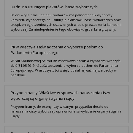
30 dni na usunięcie plakatów i haseł wyborczych
30 dni – tyle czasu po dniu wyborów ma pełnomocnik wyborczy
komitetu wyborczego na usunięcie plakatów i haseł wyborczych oraz
urządzeń ogłoszeniowych ustawionych w celu prowadzenia kampanii
wyborczej. Za niedopełnienie tego obowiązku grozi kara grzywny.
PKW wręczyła zaświadczenia o wyborze posłom do
Parlamentu Europejskiego
W Sali Kolumnowej Sejmu RP Państwowa Komisja Wyborcza wręczyła
dziś (31.05.2019 r.) zaświadczenia o wyborze posłom do Parlamentu
Europejskiego. W uroczystości wzięły udział najważniejsze osoby w
państwie.
Przypominamy: Właściwe w sprawach naruszenia ciszy
wyborczej są organy ścigania i sądy
Przypominamy: do oceny, czy w danym przypadku doszło do
naruszenia ciszy wyborczej, uprawnione są wyłącznie organy ścigania
i sądy.