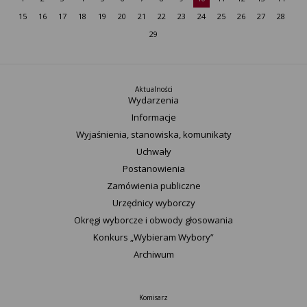
15
16
17
18
19
20
21
22
23
24
25
26
27
28
29
Aktualności
Wydarzenia
Informacje
Wyjaśnienia, stanowiska, komunikaty
Uchwały
Postanowienia
Zamówienia publiczne
Urzędnicy wyborczy
Okręgi wyborcze i obwody głosowania
Konkurs „Wybieram Wybory”
Archiwum
Komisarz