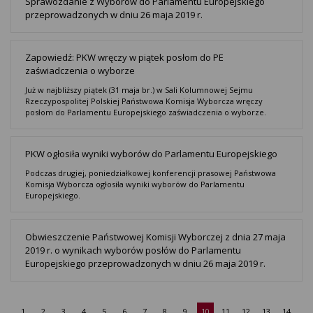
Sprawozdanie z Wyborów do Parlamentu Europejskiego
przeprowadzonych w dniu 26 maja 2019 r.
Zapowiedź: PKW wręczy w piątek posłom do PE
zaświadczenia o wyborze
Już w najbliższy piątek (31 maja br.) w Sali Kolumnowej Sejmu
Rzeczypospolitej Polskiej Państwowa Komisja Wyborcza wręczy
posłom do Parlamentu Europejskiego zaświadczenia o wyborze.
PKW ogłosiła wyniki wyborów do Parlamentu Europejskiego
Podczas drugiej, poniedziałkowej konferencji prasowej Państwowa
Komisja Wyborcza ogłosiła wyniki wyborów do Parlamentu
Europejskiego.
Obwieszczenie Państwowej Komisji Wyborczej z dnia 27 maja
2019 r. o wynikach wyborów posłów do Parlamentu
Europejskiego przeprowadzonych w dniu 26 maja 2019 r.
1
2
3
4
5
6
7
8
9
10
11
12
13
14