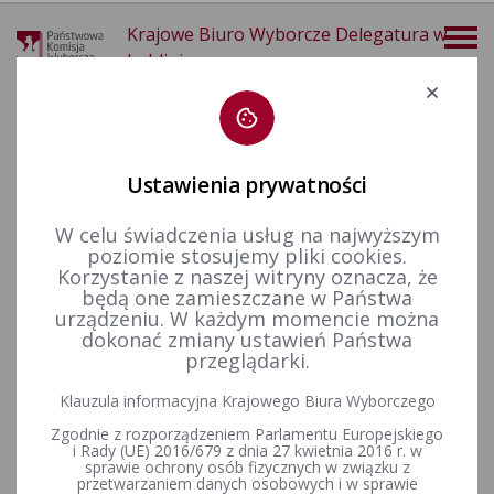
Krajowe Biuro Wyborcze Delegatura w
Lublinie
Deklaracja dostępności
Ustawienia prywatności
W celu świadczenia usług na najwyższym
poziomie stosujemy pliki cookies.
więcej
Korzystanie z naszej witryny oznacza, że
będą one zamieszczane w Państwa
Dla mediów
Informacje prasowe
urządzeniu. W każdym momencie można
dokonać zmiany ustawień Państwa
przeglądarki.
Opinia PKW w sprawie kalendarza wyborczego w związku z
Klauzula informacyjna Krajowego Biura Wyborczego
wyborami do Sejmu RP i Senatu RP
Zgodnie z rozporządzeniem Parlamentu Europejskiego
i Rady (UE) 2016/679 z dnia 27 kwietnia 2016 r. w
Państwowa Komisja Wyborcza, w związku z przedłożonym przy
sprawie ochrony osób fizycznych w związku z
piśmie z dnia 31 lipca 2019 r. projektem postanowienia Prezydenta
przetwarzaniem danych osobowych i w sprawie
Rzeczypospolitej Polskiej w sprawie zarządzenia wyborów do Sejmu