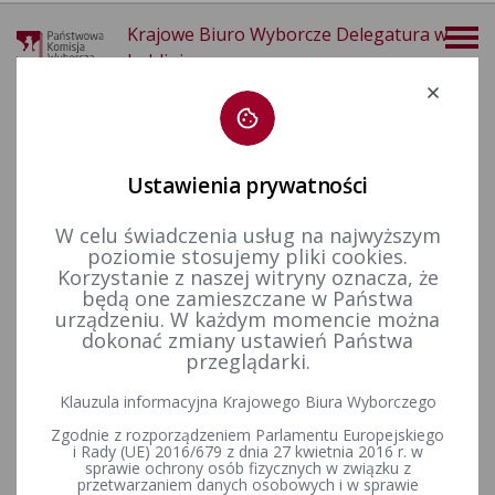
Krajowe Biuro Wyborcze Delegatura w
Lublinie
Deklaracja dostępności
Ustawienia prywatności
W celu świadczenia usług na najwyższym
poziomie stosujemy pliki cookies.
więcej
Korzystanie z naszej witryny oznacza, że
będą one zamieszczane w Państwa
Aktualności
Postanowienia
Postanowienia w sprawie utworzenia obwodów odrębnych w wyborach jednostek samorządu terytorialnego zarządzonymi na dzień 7 kwietnia 2024 r.
urządzeniu. W każdym momencie można
dokonać zmiany ustawień Państwa
Postanowienia w sprawie
przeglądarki.
utworzenia obwodów
Klauzula informacyjna Krajowego Biura Wyborczego
odrębnych w wyborach
Zgodnie z rozporządzeniem Parlamentu Europejskiego
i Rady (UE) 2016/679 z dnia 27 kwietnia 2016 r. w
sprawie ochrony osób fizycznych w związku z
jednostek samorządu
przetwarzaniem danych osobowych i w sprawie