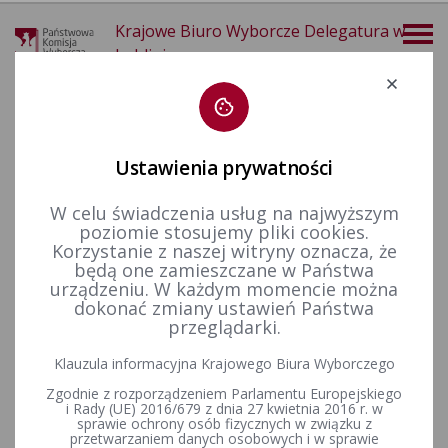
Krajowe Biuro Wyborcze Delegatura w
Lublinie
Deklaracja dostępności
Ustawienia prywatności
W celu świadczenia usług na najwyższym
poziomie stosujemy pliki cookies.
więcej
Korzystanie z naszej witryny oznacza, że
będą one zamieszczane w Państwa
Aktualności
Informacje
urządzeniu. W każdym momencie można
dokonać zmiany ustawień Państwa
przeglądarki.
Nabór na urzędników wyborczych. Informacja z dnia 27
Klauzula informacyjna Krajowego Biura Wyborczego
kwietnia 2018 r.
Zgodnie z rozporządzeniem Parlamentu Europejskiego
i Rady (UE) 2016/679 z dnia 27 kwietnia 2016 r. w
Aktualna informacja o liczbie brakujących kandydatów na urzędników
sprawie ochrony osób fizycznych w związku z
wyborczych
przetwarzaniem danych osobowych i w sprawie