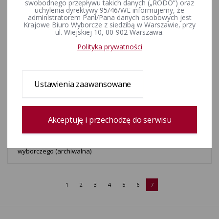
swobodnego przepływu takich danych („RODO”) oraz
uchylenia dyrektywy 95/46/WE informujemy, że
Nabór na urzędników wyborczych. Aktualizcja informacji z
administratorem Pani/Pana danych osobowych jest
Krajowe Biuro Wyborcze z siedzibą w Warszawie, przy
dnia 13 marca 2018 r. według stanu prawnego na dzień 27
ul. Wiejskiej 10, 00-902 Warszawa.
marca 2018 r.
Polityka prywatności
Nabór na urzędników wyborczych. Informacja z dnia 13 marca
2018 r. (informacja archiwalna)
Ustawienia zaawansowane
Informacja Dyrektora Delegatury Krajowego Biura
Wyborczego w Lublinie z dnia 22 lutego 2018 r. o liczbie
Akceptuję i przechodzę do serwisu
urzędników wyborczych w poszczególnych gminach na
obszarze właściwości delegatury oraz o zasadach
dokonywania zgłoszeń kandydatów na funkcję urzędnika
wyborczego (archiwalna)
1
2
3
4
5
6
7