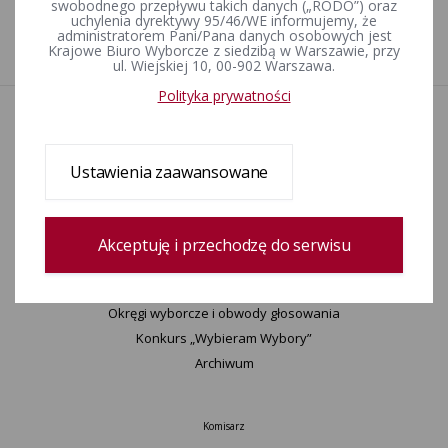
Nie znaleziono podstrony
swobodnego przepływu takich danych („RODO”) oraz
uchylenia dyrektywy 95/46/WE informujemy, że
administratorem Pani/Pana danych osobowych jest
Krajowe Biuro Wyborcze z siedzibą w Warszawie, przy
ul. Wiejskiej 10, 00-902 Warszawa.
Polityka prywatności
Aktualności
Wydarzenia
Informacje
Ustawienia zaawansowane
Wyjaśnienia, stanowiska, komunikaty
Uchwały
Postanowienia
Akceptuję i przechodzę do serwisu
Zamówienia publiczne
Urzędnicy wyborczy
Okręgi wyborcze i obwody głosowania
Konkurs „Wybieram Wybory”
Archiwum
Komisarz